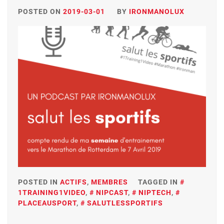
POSTED ON
2019-03-01
BY
IRONMANOLUX
POSTED IN
ACTIFS
,
MEMBRES
TAGGED IN
1TRAINING1VIDEO
,
NIPCAST
,
NIPTECH
,
PLACEAUSPORT
,
SALUTLESSPORTIFS