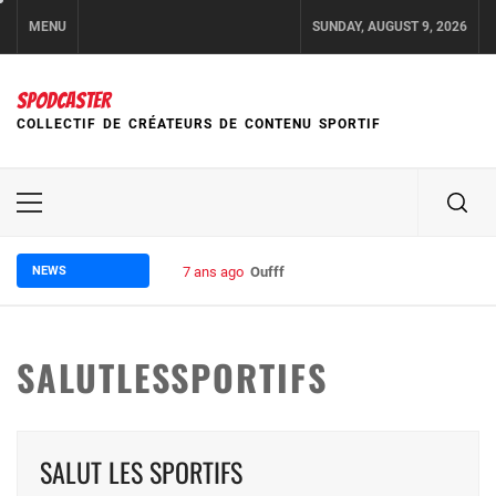
Skip
MENU
SUNDAY, AUGUST 9, 2026
to
content
SPODCASTER
COLLECTIF DE CRÉATEURS DE CONTENU SPORTIF
Primary
Menu
NEWS
7 ans ago
Oufff
SALUTLESSPORTIFS
SALUT LES SPORTIFS